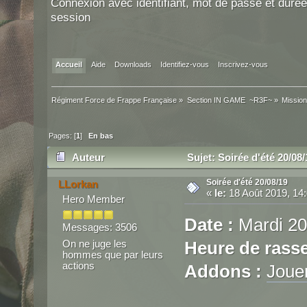
Connexion avec identifiant, mot de passe et durée
session
Accueil
Aide
Downloads
Identifiez-vous
Inscrivez-vous
Régiment Force de Frappe Française
»
Section IN GAME  ~R3F~
»
Mission
Pages: [
1
]
En bas
Auteur
Sujet: Soirée d'été 20/08/
Soirée d'été 20/08/19
LLorkan
«
le:
18 Août 2019, 14:
Hero Member
Date :
Mardi 20
Messages: 3506
On ne juge les
Heure de rass
hommes que par leurs
actions
Addons :
Joue