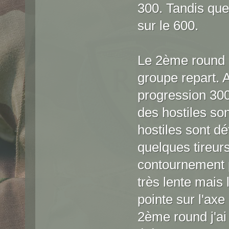
300. Tandis que
sur le 600.
Le 2ème round s
groupe repart. 
progression 30
des hostiles so
hostiles sont dét
quelques tireurs
contournement p
très lente mais 
pointe sur l'axe 
2ème round j'ai