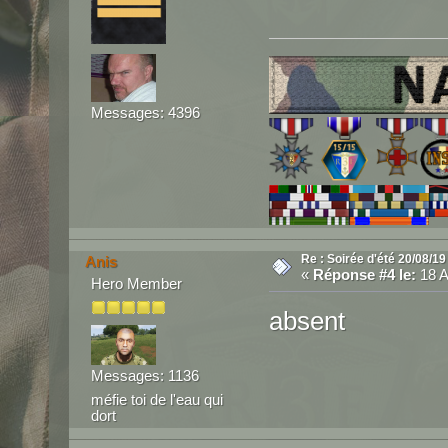
Messages: 4396
Re : Soirée d'été 20/08/19
Anis
«
Réponse #4 le:
18 A
Hero Member
absent
Messages: 1136
méfie toi de l'eau qui
dort