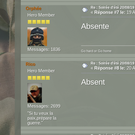
Re : Soirée d'été 20/08/19
Orphée
«
Réponse #7 le:
19 A
Hero Member
Absente
Messages: 1836
Go hard or Go home
Re : Soirée d'été 20/08/19
Rico
«
Réponse #8 le:
20 A
Hero Member
Absent
Messages: 2699
"Si tu veux la
paix,prépare la
guerre."