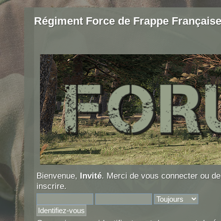
Régiment Force de Frappe Français
Bienvenue,
Invité
. Merci de
vous connecter
ou d
inscrire
.