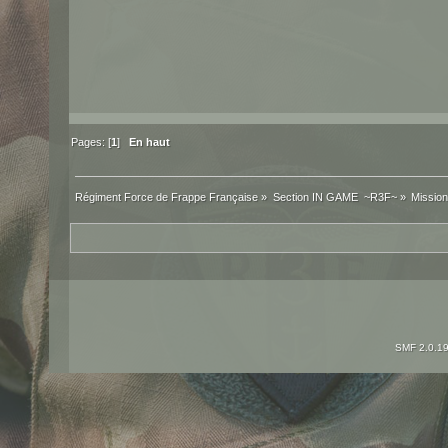
Pages: [
1
]
En haut
Régiment Force de Frappe Française
»
Section IN GAME  ~R3F~
»
Mission
SMF 2.0.1