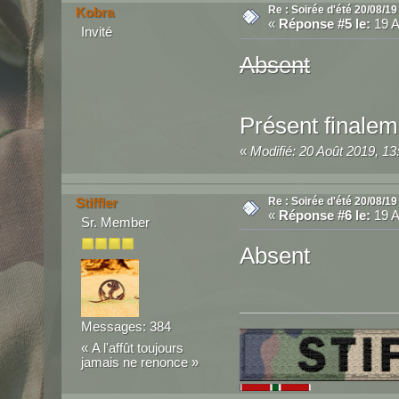
Re : Soirée d'été 20/08/19
Kobra
«
Réponse #5 le:
19 A
Invité
Absent
Présent finalem
«
Modifié: 20 Août 2019, 13
Re : Soirée d'été 20/08/19
Stiffler
«
Réponse #6 le:
19 A
Sr. Member
Absent
Messages: 384
« A l'affût toujours
jamais ne renonce »