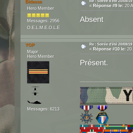
Re : Soirée d'été 20/08/19
Bidasse
«
Réponse #9 le:
20 A
Hero Member
Absent
Messages: 2956
O.E.L.M.E.O.L.E
Re : Soirée d'été 20/08/19
YOP
«
Réponse #10 le:
20 
Major
Hero Member
Présent.
Messages: 6213