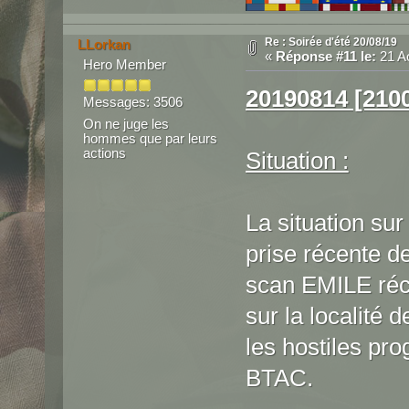
Re : Soirée d'été 20/08/19
LLorkan
«
Réponse #11 le:
21 Ao
Hero Member
20190814 [21
Messages: 3506
On ne juge les
hommes que par leurs
actions
Situation :
La situation su
prise récente d
scan EMILE réce
sur la localité 
les hostiles pro
BTAC.