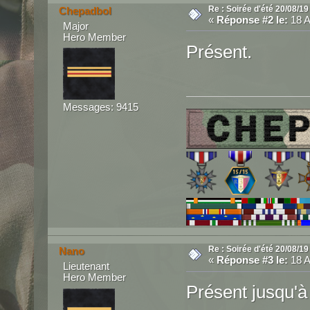
Re : Soirée d'été 20/08/19
Chepadbol
«
Réponse #2 le:
18 A
Major
Hero Member
Présent.
Messages: 9415
Re : Soirée d'été 20/08/19
Nano
«
Réponse #3 le:
18 A
Lieutenant
Hero Member
Présent jusqu'