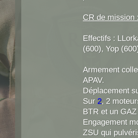
CR de mission 
Effectifs : LLo
(600), Yop (600
Armement collec
APAV.
Déplacement su
Sur
2
, 2 moteu
BTR et un GAZ 
Engagement mort
ZSU qui pulvéris