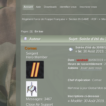
Accueil
Aide
Downloads
Identifiez-vous
Inscrivez-vous
Régiment Force de Frappe Française
»
Section IN GAME  ~R3F~
»
Mis
Pages: [
1
]
En bas
Auteur
Sujet: Soirée d’été du 
Soirée d’été du 30/08/
Cornac
«
le:
30 Août 2019, 
Sergent
Hero Member
Date
:
vendredi
30/08/2019 =>
Heure de rassemblement
: 
Addons
:
Jouer avec nous
Chef d'opération
: Cornac
Mef mise à jour Global Mob de
Inscriptions ci-dessous
:
Messages: 3467
«
Modifié: 30 Août 2019,
Close Air Support