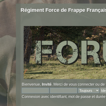
Régiment Force de Frappe Françai
Bienvenue,
Invité
. Merci de
vous connecter
ou de
Connexion avec identifiant, mot de passe et durée