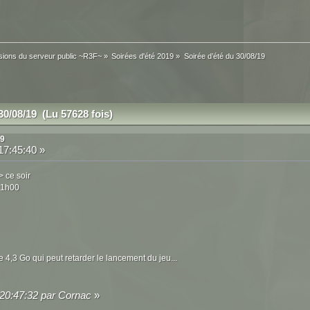
sions du serveur public ~R3F~
»
Soirées d'été 2019
»
Soirée d’été du 30/08/19
30/08/19 (Lu 57628 fois)
19
17:45:40 »
 ce soir
21h00
 4,3 Go qui peut retarder le lancement du jeu...
 20:47:32 par Cornac
»