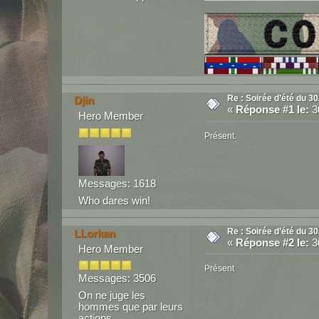
Re : Soirée d’été du 30
Djin
«
Réponse #1 le:
30
Hero Member
Présent.
Messages: 1618
Who dares win!
Re : Soirée d’été du 30
LLorkan
«
Réponse #2 le:
30
Hero Member
Présent
Messages: 3506
On ne juge les
hommes que par leurs
actions