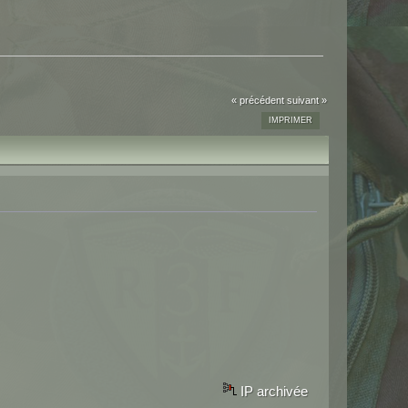
« précédent
suivant »
IMPRIMER
IP archivée