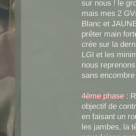
sur nous ! le g
mais mes 2 GVs 
Blanc et JAUNE, 
prêter main fort
crée sur la der
LGI et les mini
nous reprenons 
sans encombre 
4ème phase :
R
objectif de cont
en faisant un r
les jambes, la t