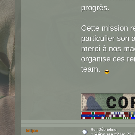
progrès.
Cette mission re
particulier son 
merci à nos magi
organise ces re
team.
Re : Débriefing
killjoe
«
Réponse #2 le:
23 J