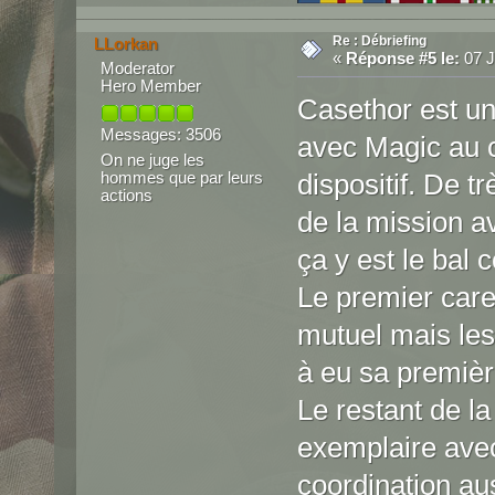
Re : Débriefing
LLorkan
«
Réponse #5 le:
07 Ju
Moderator
Hero Member
Casethor est u
Messages: 3506
avec Magic au c
On ne juge les
hommes que par leurs
dispositif. De t
actions
de la mission av
ça y est le bal
Le premier care
mutuel mais les 
à eu sa premièr
Le restant de la
exemplaire avec
coordination au