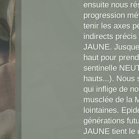
ensuite nous r
progression mé
tenir les axes p
indirects préc
JAUNE. Jusque 
haut pour prendr
sentinelle NEUT 
hauts...). Nous
qui inflige de 
musclée de la MI
lointaines. Epi
générations futu
JAUNE tient le ce