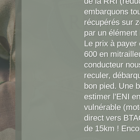
de la RRI (rédu
embarquons tous
récupérés sur 
par un élément 
Le prix à payer 
600 en mitraille
conducteur nous
reculer, débarque
bon pied. Une b
estimer l'ENI e
vulnérable (mot
direct vers BTA
de 15km ! Encor