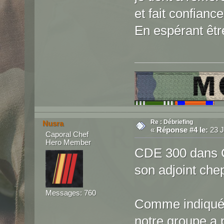
et fait confianc
En espérant êtr
Re : Débriefing
Nusra
«
Réponse #4 le:
23 J
Caporal Chef
Hero Member
CDE 300 dans 
son adjoint che
Messages: 760
Comme indiqué 
notre groupe a 