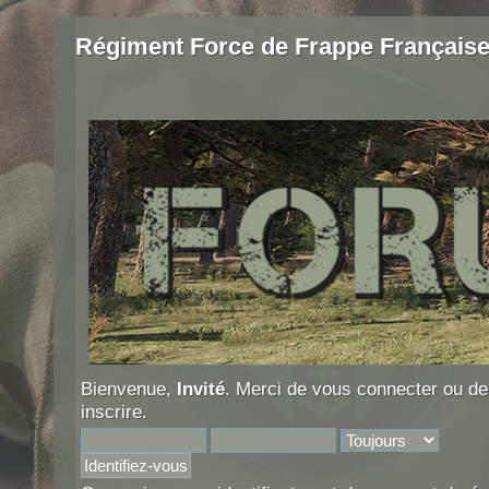
Régiment Force de Frappe Français
Bienvenue,
Invité
. Merci de
vous connecter
ou d
inscrire
.