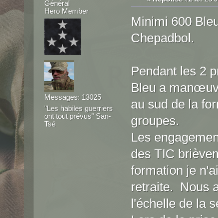
Général
Hero Member
Minimi 600 Ble
Chepadbol.
Pendant les 2 pr
Bleu a manœuvré
Messages: 13025
au sud de la for
"Les habiles guerriers
ont tout prévus" San-
groupes.
Tsé
Les engagement
des TIC brièvem
formation je n'
retraite. Nous 
l'échelle de la s