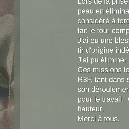
Lors de la pris
peau en éliminan
considéré à to
fait le tour comp
J'ai eu une bles
tir d'origine in
J'ai pu élimine
Ces missions lo
R3F, tant dans 
son déroulement.
pour le travail.
hauteur.
Merci à tous.