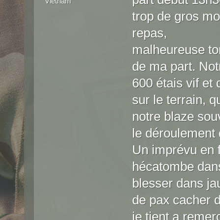
Vietnam"
trop de gros m
repas,
malheureuse to
de ma part. No
600 étais vif et
sur le terrain, 
notre blaze sou
le déroulement 
Un imprévu en f
hécatombe dans 
blesser dans ja
de pax cacher d
je tient a remer