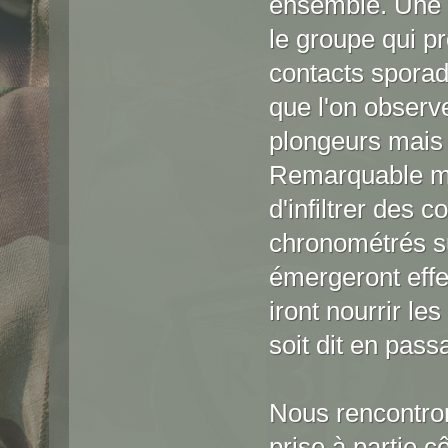
ensemble. Une p
le groupe qui pr
contacts sporad
que l'on observ
plongeurs mais 
Remarquable ma
d'infiltrer des
chronométrés s
émergeront effe
iront nourrir le
soit dit en pass
Nous rencontron
prise à partie c