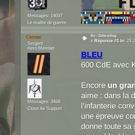
Messages: 14037
Le maître de guerre.
Re : Débriefing
Cornac
«
Réponse #1 le:
23 J
Sergent
Hero Member
BLEU
600 CdE avec K
Encore
un gra
aime : dans la 
Messages: 3468
l'infanterie con
Close Air Support
une épreuve com
donne toute sa