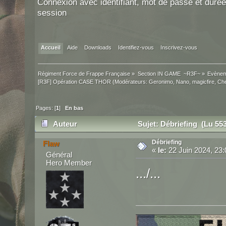
Connexion avec identifiant, mot de passe et durée
session
Accueil
Aide
Downloads
Identifiez-vous
Inscrivez-vous
Régiment Force de Frappe Française
»
Section IN GAME  ~R3F~
»
Evènem
[R3F] Opération CASE THOR
(Modérateurs:
Geronimo
,
Nano
,
magicfire
,
Ch
Pages: [
1
]
En bas
Auteur
Sujet: Débriefing (Lu 553
Débriefing
Flaw
«
le:
22 Juin 2024, 23:
Général
Hero Member
.../...