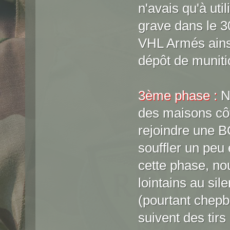
n'avais qu'à uti
grave dans le 3
VHL Armés ainsi
dépôt de muniti
3ème phase :
No
des maisons côt
rejoindre une B
souffler un peu 
cette phase, n
lointains au sil
(pourtant chepb
suivent des tirs