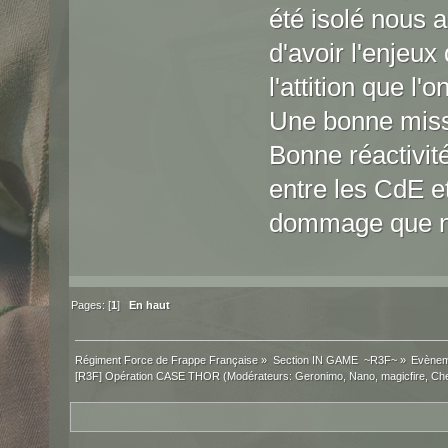
été isolé nous 
d'avoir l'enjeux
l'attition que l'on
Une bonne miss
Bonne réactivit
entre les CdE e
dommage que nou
Pages: [
1
]
En haut
Régiment Force de Frappe Française
»
Section IN GAME  ~R3F~
»
Evènem
[R3F] Opération CASE THOR
(Modérateurs:
Geronimo
,
Nano
,
magicfire
,
Ch