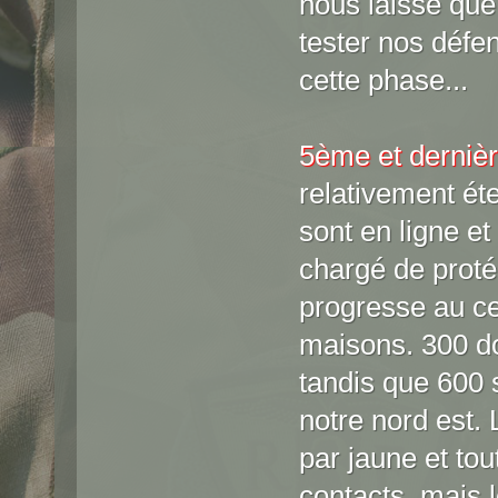
nous laisse que 
tester nos défe
cette phase...
5ème et derniè
relativement ét
sont en ligne et
chargé de protég
progresse au cen
maisons. 300 do
tandis que 600 s
notre nord est.
par jaune et to
contacts, mais le