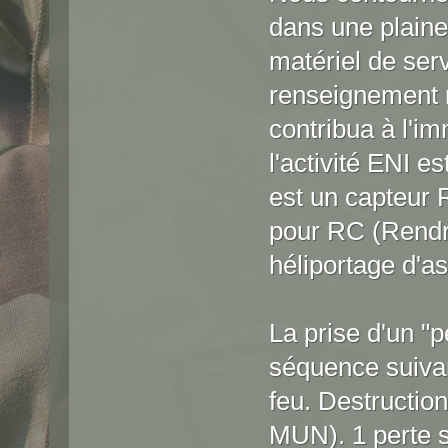
dans une plaine
matériel de ser
renseignement re
contribua à l'im
l'activité ENI e
est un capteur 
pour RC (Rendre
héliportage d'as
La prise d'un "p
séquence suiva
feu. Destructio
MUN). 1 perte s