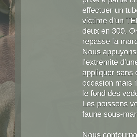
effectuer un tub
victime d'un TEL
deux en 300. On
repasse la marc
Nous appuyons
l'extrémité d'u
appliquer sans d
occasion mais i
le fond des vede
Les poissons vo
faune sous-mari
Nous contournons