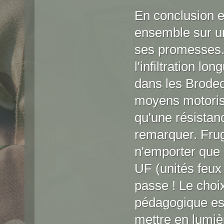
En conclusion 
ensemble sur une
ses promesses. 
l'infiltration l
dans les Brodeq
moyens motoris
qu'une résistanc
remarquer. Frug
n'emporter que 
UF (unités feux
passe ! Le choix
pédagogique est
mettre en lumi