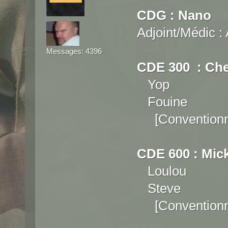
CDG : Nano
Adjoint/Médic :
Messages: 4396
CDE 300 : Ch
Yop
Fouine
[Conventionne
CDE 600 : Mic
Loulou
Steve
[Conventionnel