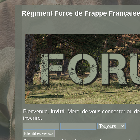
Régiment Force de Frappe Français
Bienvenue,
Invité
. Merci de
vous connecter
ou d
inscrire
.