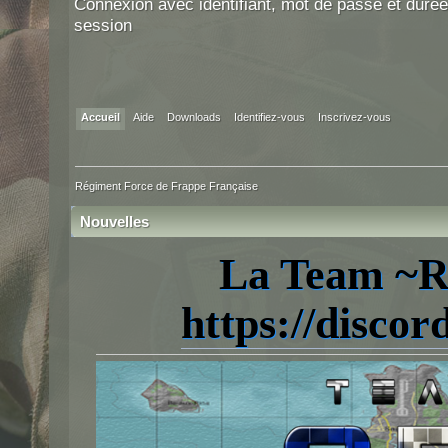
Connexion avec identifiant, mot de passe et durée
session
Accueil
Aide
Downloads
Identifiez-vous
Inscrivez-vous
Régiment Force de Frappe Française
Nouvelles
La Team ~R
https://disc