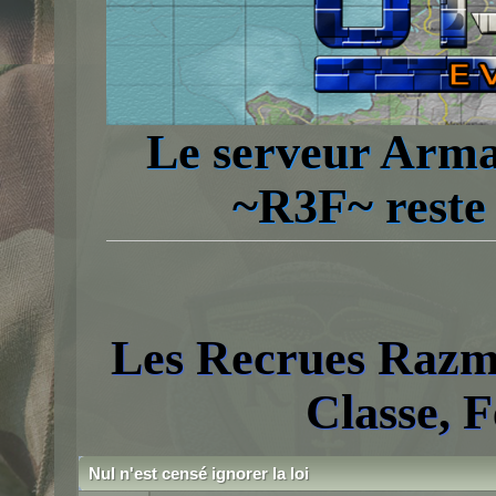
Le serveur Arma
~R3F~ reste 
Les Recrues Razm
Classe, Fé
Nul n'est censé ignorer la loi