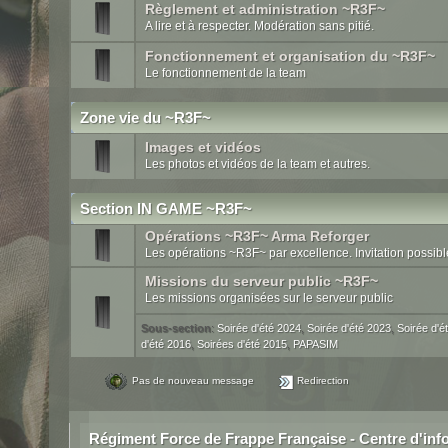
Règlement et administration ~R3F~
A lire et à respecter. Modération sans pitié.
Fonctionnement et organisation du ~R3F~
Le fonctionnement de la team
Zone vie du ~R3F~
Images et vidéos
Les photos et vidéos de la team et autres.
Section IN GAME ~R3F~
Opérations ~R3F~ Arma Reforger
Les opérations ~R3F~ par excellence. Invitation possibl
Missions du serveur public ~R3F~
Les missions organisées sur le serveur public
Sous-section
:
Soirée d'été 2024
,
Soirée d'été 2023
,
Soirée d'é
d'été 2016
,
Soirées d'été 2015
,
PAPASIM
Pas de nouveau message
Redirection
Régiment Force de Frappe Française - Centre d'inf