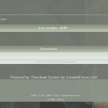
s ~R3F~
Les scripts ~R3F~
Downloads
Retour aux téléchargements
Powered by:
Download System
by
CreateAForum.com
SMF 2.0.19
|
SMF © 2021
,
Simple Machines
XHTML
WAP2