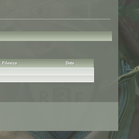
Filesize
Date