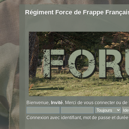
Régiment Force de Frappe Françai
Bienvenue,
Invité
. Merci de
vous connecter
ou de
Connexion avec identifiant, mot de passe et durée