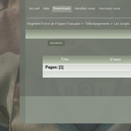
Accueil
Aide
Downloads
Identifiez-vous
Inscrivez-vous
Régiment Force de Frappe Française
»
Téléchargements
»
Les script
SEARCH
Title
Views
Pages: [
1
]