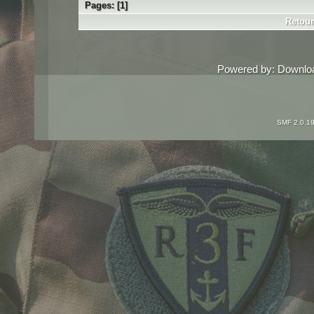
Pages: [
1
]
Retour
Powered by:
Downlo
SMF 2.0.1