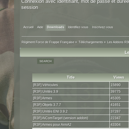
Connexion avec identifiant, mot de passe et durée
session
Accueil
Aide
Downloads
Identifiez-vous
Inscrivez-vous
Régiment Force de Frappe Française
»
Téléchargements
»
Les Addons R3
L
SEARCH
Title
Views
[R3F] Véhicules
15890
[R3F] Unités 3.9
39775
[R3F] Armes
45305
[R3F] Objets 3.7.7
41651
[R3F] Unités ENI 3.9.2
37287
[R3F] AiComTarget (version addon)
22347
[R3F] Armes pour ArmA2
43304