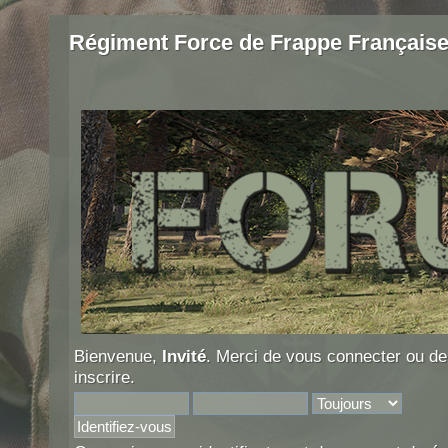
Régiment Force de Frappe Français
Bienvenue,
Invité
. Merci de
vous connecter
ou d
inscrire
.