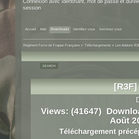
Connexion avec identifiant, mot de passe et durée
session
Accueil
Aide
Downloads
Identifiez-vous
Inscrivez-vous
Régiment Force de Frappe Française
»
Téléchargements
»
Les Addons R3
SEARCH
[R3F]
Views: (41647) Downlo
Août 2
Téléchargement précé