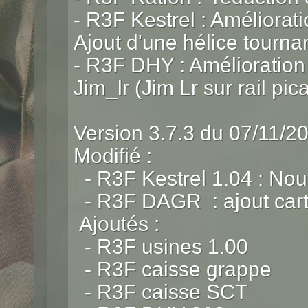
- R3F Kestrel : Améliora
Ajout d'une hélice tourna
- R3F DHY : Amélioration 
Jim_lr (Jim Lr sur rail pic
Version 3.7.3 du 07/11/2
Modifié :
- R3F Kestrel 1.04 : No
- R3F DAGR : ajout car
Ajoutés :
- R3F usines 1.00
- R3F caisse grappe
- R3F caisse SCT