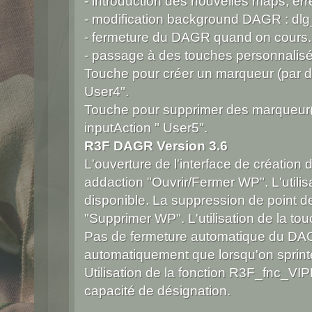
- introduction des nouvelles maps, erre
- modification background DAGR : dlg
- fermeture du DAGR quand on cours.
- passage à des touches personnalis
Touche pour créer un marqueur (par défa
User4".
Touche pour supprimer des marqueur(s) (
inputAction " User5".
R3F DAGR Version 3.6
L'ouverture de l'interface de création
addaction "Ouvrir/Fermer WP". L'utilis
disponible. La suppression de point d
"Supprimer WP". L'utilisation de la tou
Pas de fermeture automatique du DA
automatiquement que lorsqu'on sprint
Utilisation de la fonction R3F_fnc_VI
capacité de désignation.