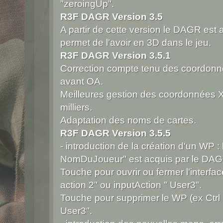
"zeroingUp".
R3F DAGR Version 3.5
A partir de cette version le DAGR est
permet de l'avoir en 3D dans le jeu.
R3F DAGR Version 3.5.1
Correction compte tenu des coordonné
avant OA.
Meilleures gestion des coordonnées X 
milliers.
Adaptation des noms de cartes.
R3F DAGR Version 3.5.5
- introduction de la création d'un WP
NomDuJoueur" est acquis par le DAG
Touche pour ouvrir ou fermer l'interfac
action 2" ou inputAction " User3".
Touche pour supprimer le WP (ex Ctrl + X
User3".