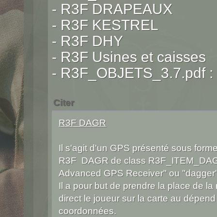
- R3F DRAPEAUX
- R3F KESTREL
- R3F DHY
- R3F Usines et caisses
- R3F_OBJETS_3.7.pdf : fi
Citer
R3F DAGR
Il s'agit d'un GPS présenté sous forme
R3F DAGR de class R3F_ITEM_DAGR d
Advanced GPS Receiver" ou "dagger")
Il a pour but de prendre la place de la
direct le joueur sur la carte au dépend 
coordonnées.