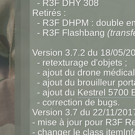
- R3F DHY 308
Retirés :
- R3F DHPM : double emp
- R3F Flashbang
(trans
Version 3.7.2 du 18/05/2
- retexturage d'objets ;
- ajout du drone médical
- ajout du brouilleur port
- ajout du
Kestrel 5700 E
- correction de bugs.
Version 3.7 du 22/11/201
- mise à jour pour R3F R
- changer le class itemI