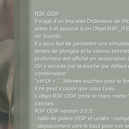
R3F ODP
Il s'agit d'un bracelet Ordinateur de 
arma 3 et associé à un Objet R3F_IT
de Suunto.
Il a pour but de permettre une simulati
temps de plongée et la vitesse permet
profondeur est affiché en association 
On y accède par la touche par défaut q
combinaison
"ctrl Dt + ,". Mêmes touches pour le fe
Il ne peut s'ouvrir que sous l'eau.
L'objet R3F ODP porte le class name
caisses :
R3F ODP version 3.5.5 :
- taille de police ODP et unités : corri
- déplacement vers le haut pour voir