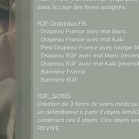
dans la case des Items assignés.
R3F Drapeaux FR
- Drapeau France avec mat blanc
- Drapeau France avec mat Kaki
- Petit Drapeau France avec hampe b
- Drapeau R3F avec mat blanc (révers
- Drapeau R3F avec mat Kaki (réversi
- Bannière France
- Bannière R3F
R3F_SOINS
Création de 3 Items de soins médica
un défibrillateur à partir d'objets Arm
contenant ces 3 objets. Ces objets ser
REVIVE.