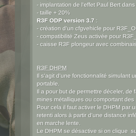
- implantation de l'effet Paul Bert da
- taille + 20%
R3F ODP version 3.7
:
- création d'un cfgvehicle pour R3F_
- compatibilité Zeus activée pour R
- caisse R3F plongeur avec combinais
R3F DHPM
Il s'agit d'une fonctionnalité simulan
portable.
Il a pour but de permettre déceler, de 
mines métalliques ou comportant des p
Pour cela il faut activer le DHPM pa
retenti alors à partir d'une distance inf
en marche lente.
Le DHPM se désactive si on clique su