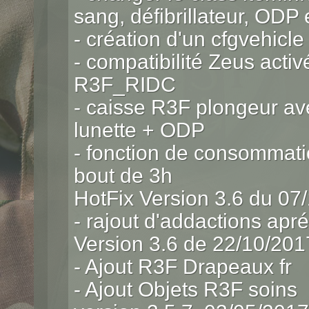
sang, défibrillateur, ODP
- création d'un cfgvehi
- compatibilité Zeus act
R3F_RIDC
- caisse R3F plongeur av
lunette + ODP
- fonction de consomma
bout de 3h
HotFix Version 3.6 du 07
- rajout d'addactions ap
Version 3.6 de 22/10/201
- Ajout R3F Drapeaux fr
- Ajout Objets R3F soins