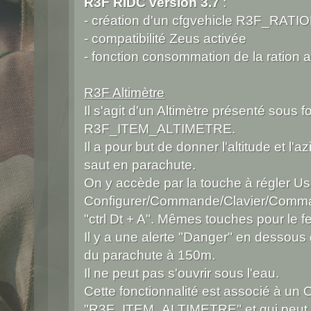
R3F RIDC version 3.7
:
- création d'un cfgvehicle R3F_RATI
- compatibilité Zeus activée
- fonction consommation de la ration 
R3F Altimètre
Il s'agit d'un Altimètre présenté sous 
R3F_ITEM_ALTIMETRE.
Il a pour but de donner l'altitude et l
saut en parachute.
On y accède par la touche à régler Us
Configurer/Commande/Clavier/Comma
"ctrl Dt + A". Mêmes touches pour le f
Il y a une alerte "Danger" en dessou
du parachute à 150m.
Il ne peut pas s'ouvrir sous l'eau.
Cette fonctionnalité est associé à un
"R3F_ITEM_ALTIMETRE" et qui peut êtr