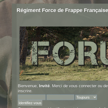
Régiment Force de Frappe Français
Bienvenue,
Invité
. Merci de
vous connecter
ou d
inscrire
.