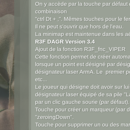
On y accède par la touche par défaut q
combinaison
"ctrl Dt + ,". Mêmes touches pour le fe
Il ne peut s'ouvrir que hors de l'eau.
La minimap est maintenue dans les a
R3F DAGR Version 3.4
Ajout de la fonction R3F_fnc_VIPER
Cette fonction permet de créer automa
lorsque un point est désigné par dési
désignateur laser ArmA. Le premier poi
etc...
Le joueur qui désigne doit avoir sur
désignateur laser équipé de sa pile "La
par un clic gauche sourie (par défaut).
Touche pour créer un marqueur (par d
"zeroingDown".
Touche pour supprimer un ou des marq