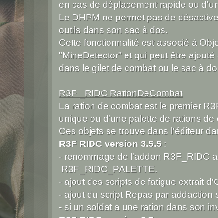
en cas de déplacement rapide ou d'u
Le DHPM ne permet pas de désactiver u
outils dans son sac à dos.
Cette fonctionnalité est associé à Obj
"MineDetector" et qui peut être ajout
dans le gilet de combat ou le sac à do
R3F _RIDC RationDeCombat
La ration de combat est le premier R3
unique ou d'une palette de rations de
Ces objets se trouve dans l'éditeur d
R3F RIDC version 3.5.5
:
- renommage de l'addon R3F_RIDC
R3F_RIDC_PALETTE.
- ajout des scripts de fatigue extrait 
- ajout du script Repas par addaction su
- si un soldat a une ration dans son in