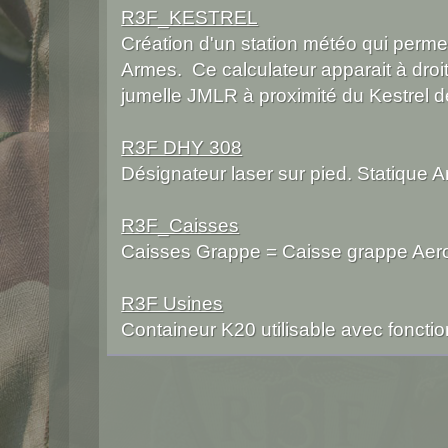
R3F_KESTREL
Création d'un station météo qui permet
Armes. Ce calculateur apparait à droit
jumelle JMLR à proximité du Kestrel d
R3F DHY 308
Désignateur laser sur pied. Statique A
R3F_Caisses
Caisses Grappe = Caisse grappe Aero
R3F Usines
Containeur K20 utilisable avec foncti