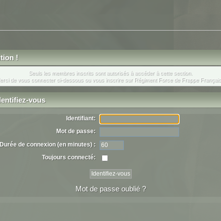
tion !
Seuls les membres inscrits sont autorisés à accéder à cette section.
erci de vous connecter ci-dessous ou
vous inscrire
sur Régiment Force de Frappe Français
entifiez-vous
Identifiant:
Mot de passe:
Durée de connexion (en minutes) :
Toujours connecté:
Mot de passe oublié ?