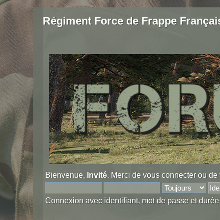
Régiment Force de Frappe Françai
Bienvenue,
Invité
. Merci de
vous connecter
ou de
Connexion avec identifiant, mot de passe et durée