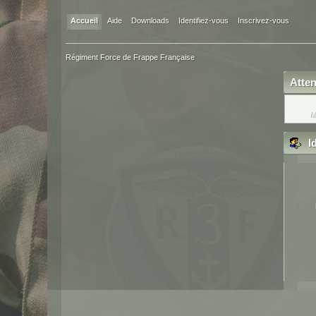
Accueil
Aide
Downloads
Identifiez-vous
Inscrivez-vous
Régiment Force de Frappe Française
Atten
M
Id