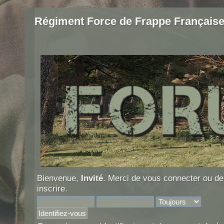
Régiment Force de Frappe Français
Bienvenue,
Invité
. Merci de
vous connecter
ou d
inscrire
.