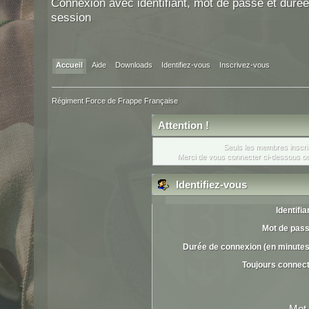
Connexion avec identifiant, mot de passe et durée
session
Accueil
Aide
Downloads
Identifiez-vous
Inscrivez-vous
Régiment Force de Frappe Française
Attention !
Seuls les membres inscrit
Merci de vous connecter ci-dessous o
Identifiez-vous
Identifia
Mot de pass
Durée de connexion (en minutes
Toujours connec
Mot 