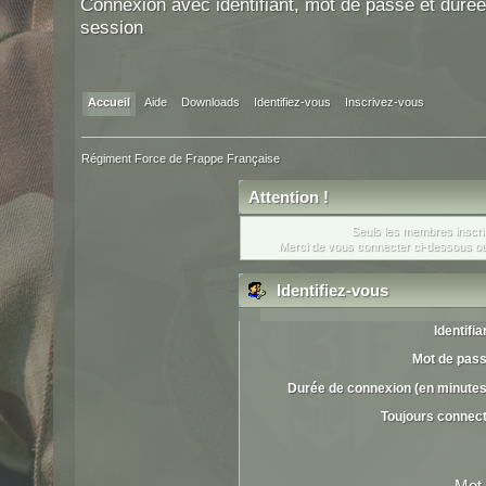
Connexion avec identifiant, mot de passe et durée
session
Accueil
Aide
Downloads
Identifiez-vous
Inscrivez-vous
Régiment Force de Frappe Française
Attention !
Seuls les membres inscrit
Merci de vous connecter ci-dessous o
Identifiez-vous
Identifia
Mot de pass
Durée de connexion (en minutes
Toujours connec
Mot 