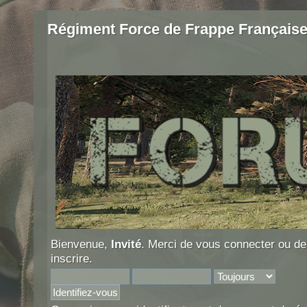
Régiment Force de Frappe Français
Bienvenue,
Invité
. Merci de
vous connecter
ou d
inscrire
.