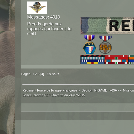
Messages: 4018
Prends garde aux
rapaces qui fondent du
ciel !
Pages:
1
2
3
[
4
]
En haut
Régiment Force de Frappe Française
»
Section IN GAME  ~R3F~
»
Mission
Soirée Cadrée R3F Ouverte du 24/07/2015