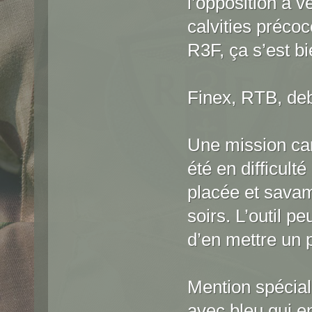
l’opposition a 
calvities préco
R3F, ça s’est b
Finex, RTB, deb
Une mission ca
été en difficult
placée et sava
soirs. L’outil pe
d’en mettre un 
Mention spécial
avec bleu qui en