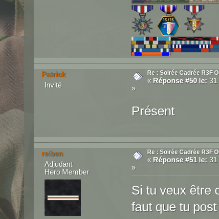
Re : Soirée Cadrée R3F O
Patrick
«
Réponse #50 le:
31 
Invité
»
Présent
Re : Soirée Cadrée R3F O
reiben
«
Réponse #51 le:
31 
Adjudant
»
Hero Member
Si tu veux être 
faut que tu post