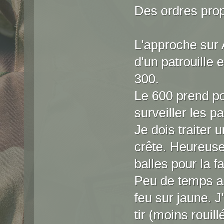
Des ordres propr
L'approche sur 
d'un patrouille 
300.
Le 600 prend po
surveiller les pa
Je dois traiter 
crête. Heureusem
balles pour la f
Peu de temps ap
feu sur jaune. J
tir (moins rouil