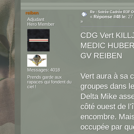
Re : Soirée Cadrée R3F O
reiben
«
Réponse #48 le:
27 
Adjudant
»
Hero Member
CDG Vert KILL
MEDIC HUBE
GV REIBEN
Messages: 4018
Vert aura à sa 
Prends garde aux
rapaces qui fondent du
groupes dans l
ciel !
Delta Mike asse
côté ouest de l
encombre. Mais
occupée par que