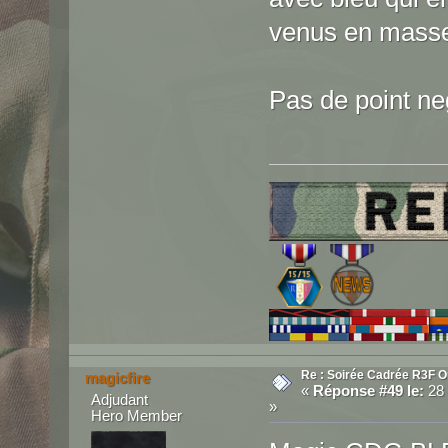
venus en masse
Pas de point ne
Re : Soirée Cadrée R3F O
magicfire
«
Réponse #49 le:
28 
Adjudant
»
Hero Member