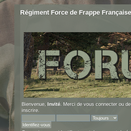
Régiment Force de Frappe Français
Bienvenue,
Invité
. Merci de
vous connecter
ou d
inscrire
.