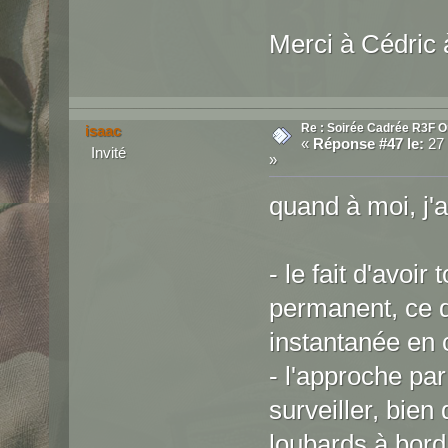
Merci à Cédric 
Re : Soirée Cadrée R3F O
isaac
«
Réponse #47 le:
27 
Invité
»
quand à moi, j'a
- le fait d'avoir
permanent, ce q
instantanée en 
- l'approche par
surveiller, bien
loubards à bord,