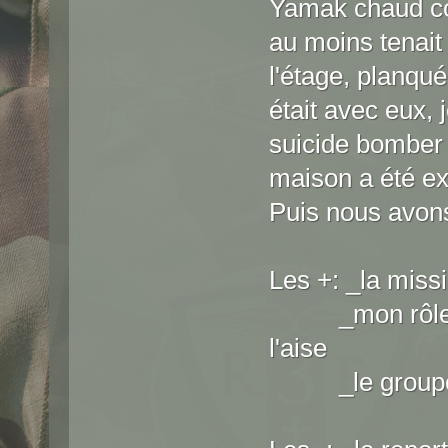
Yamak chaud c
au moins tenait 
l'étage, planqué
était avec eux, j
suicide bomber 
maison a été e
Puis nous avons
Les +: _la miss
_mon rôle de 
l'aise
_le groupe 