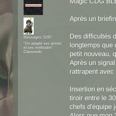
Magic CDG BL
Après un briefi
Des difficultés
Messages: 5287
"On adapte ses armes
longtemps que d
et ses méthodes"
Clausewitz
petit nouveau, q
Après un signal 
rattrapent avec 
Insertion en séc
tiroir entre le 
chefs d'équipe 
Alors que mon 3