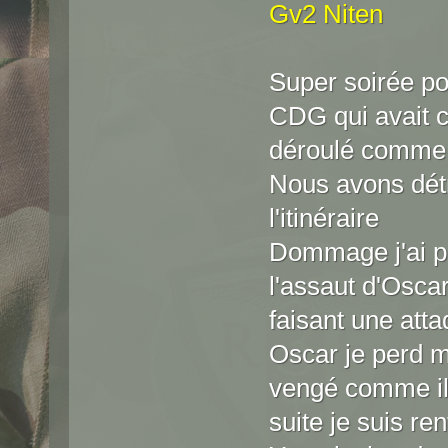
Gv2 Niten
Super soirée pou
CDG qui avait 
déroulé comme i
Nous avons détr
l'itinéraire
Dommage j'ai p
l'assaut d'Osca
faisant une atta
Oscar je perd mo
vengé comme il
suite je suis re