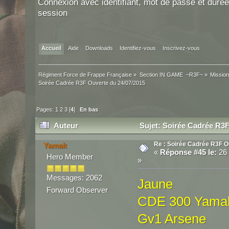
Connexion avec identifiant, mot de passe et durée
session
Accueil
Aide
Downloads
Identifiez-vous
Inscrivez-vous
Régiment Force de Frappe Française
»
Section IN GAME  ~R3F~
»
Mission
Soirée Cadrée R3F Ouverte du 24/07/2015
Pages:
1
2
3
[
4
]
En bas
Auteur
Sujet: Soirée Cadrée R3F
Re : Soirée Cadrée R3F O
Yamak
«
Réponse #45 le:
26 
Hero Member
»
Messages: 2062
Jaune
Forward Observer
CDE 300 Yama
Gv1 Arsene