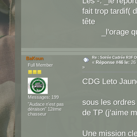
Les -: _le report
fait trop tardif
tête
_l'orage qui m
Re : Soirée Cadrée R3F O
BaKoun
«
Réponse #46 le:
26 
Full Member
»
CDG Leto Jaun
Messages: 199
sous les ordres
"Audace n'est pas
déraison" 12ème
de TP (j'aime ma
chasseur
Une mission cl