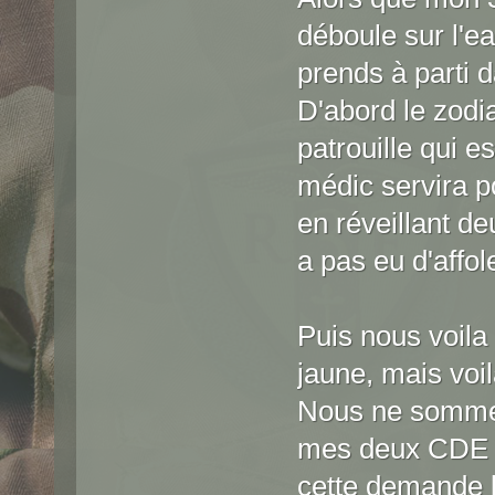
déboule sur l'e
prends à parti 
D'abord le zodia
patrouille qui e
médic servira po
en réveillant de
a pas eu d'affol
Puis nous voila
jaune, mais voil
Nous ne sommes
mes deux CDE q
cette demande lo