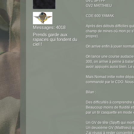
GV1 SPYFF
GV2 MATTHIEU
CDE 600 YAMAK
Après des débuts difficiles qu
Messages: 4018
champ de mines où mon pc s’arr
Prends garde aux
propre).
rapaces qui fondent du
ciel !
On arrive enfin à jouer norma
On lance une course audacieus
300, on arrive à peine à bala
avoir appuyés aussi bien. Le 
Mais Nomad initie notre départ
commandé par le CDO. Nous trav
Bilan :
Des difficultés à comprendre 
Beaucoup moins de fluidité et
par un tir casquette en mode «
Un GV de tête (Spyff) qui morf
Un deuxième GV (Matthieu) qui 
J’ai réussi à rester concent