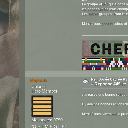
Le groupe VERT qui a porté le 
les portes sur les vrais champ
Les autres groupes. Pour leur
Merci à tous pour la soirée et
Re : Soirée Cadrée R3
Mapoule
«
Réponse #49 le:
Colonel
Hero Member
J'ai passé une bonne soirée, 
Il y avait de bonnes actions d
Merci à tous, vivement la pro
Messages: 9790
"O.E.L.M.E.O.L.E"