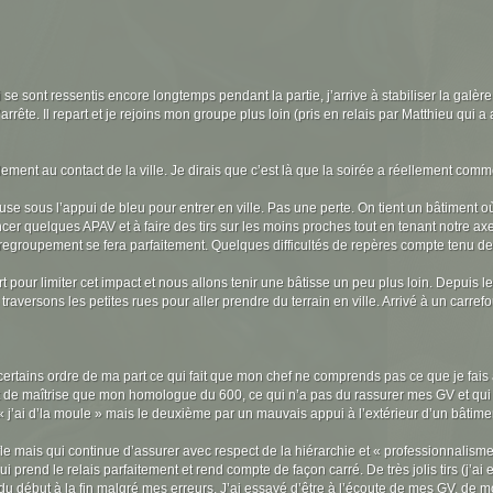
i se sont ressentis encore longtemps pendant la partie, j’arrive à stabiliser la gal
ête. Il repart et je rejoins mon groupe plus loin (pris en relais par Matthieu qui a
lement au contact de la ville. Je dirais que c’est là que la soirée a réellement co
e sous l’appui de bleu pour entrer en ville. Pas une perte. On tient un bâtiment 
ncer quelques APAV et à faire des tirs sur les moins proches tout en tenant notre a
regroupement se fera parfaitement. Quelques difficultés de repères compte tenu de 
 pour limiter cet impact et nous allons tenir une bâtisse un peu plus loin. Depuis l
ersons les petites rues pour aller prendre du terrain en ville. Arrivé à un carrefo
certains ordre de ma part ce qui fait que mon chef ne comprends pas ce que je fai
 de maîtrise que mon homologue du 600, ce qui n’a pas du rassurer mes GV et qui a é
 j’ai d’la moule » mais le deuxième par un mauvais appui à l’extérieur d’un bâtiment
le mais qui continue d’assurer avec respect de la hiérarchie et « professionnalisme
prend le relais parfaitement et rend compte de façon carré. De très jolis tirs (j’ai
ré du début à la fin malgré mes erreurs. J’ai essayé d’être à l’écoute de mes GV,