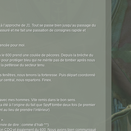
ère à l’approche de J1. Tout se passe bien jusqu’au passage du
 assuré et me fait une passation de consignes rapide et
mmencée pour moi.
où le 600 prend une coulée de pécores. Depuis la brèche du
xe pour protéger bleu qui ne mérite pas de tomber après nous
la petitesse du secteur tenu.
es fenêtres, nous tenons la forteresse. Puis départ coordonné
ur central, nous repartons. Finex.
s avec mes hommes. Vite remis dans le bon sens.
té à l’origine du fait que Spyff tombe deux fois (le premier
 au lieu de prendre l’intérieur).
 ».
 envie de dire : comme d’hab ^^).
 de mon CDO et également du 600. Nous avons bien communiqué