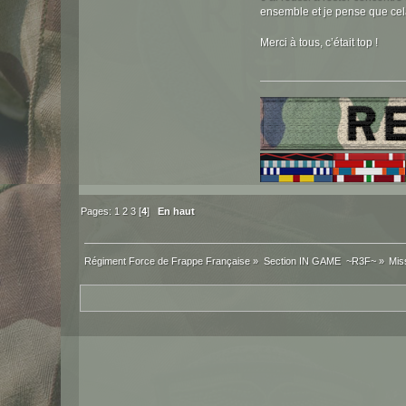
ensemble et je pense que cela
Merci à tous, c’était top !
Pages:
1
2
3
[
4
]
En haut
Régiment Force de Frappe Française
»
Section IN GAME  ~R3F~
»
Mis