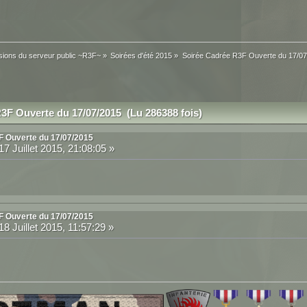
sions du serveur public ~R3F~
»
Soirées d'été 2015
»
Soirée Cadrée R3F Ouverte du 17/07
3F Ouverte du 17/07/2015 (Lu 286388 fois)
F Ouverte du 17/07/2015
17 Juillet 2015, 21:08:05 »
F Ouverte du 17/07/2015
18 Juillet 2015, 11:57:29 »