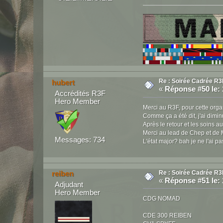
Re : Soirée Cadrée R3
hubert
«
Réponse #50 le:
Accrédités R3F
Hero Member
Merci au R3F, pour cette organ
Comme ça a été dit, j'ai dimi
Après le retour et les soins au
Merci au lead de Chep et de 
Messages: 734
L'état major? bah je ne l'ai p
Re : Soirée Cadrée R3
reiben
«
Réponse #51 le:
Adjudant
Hero Member
CDG NOMAD
CDE 300 REIBEN