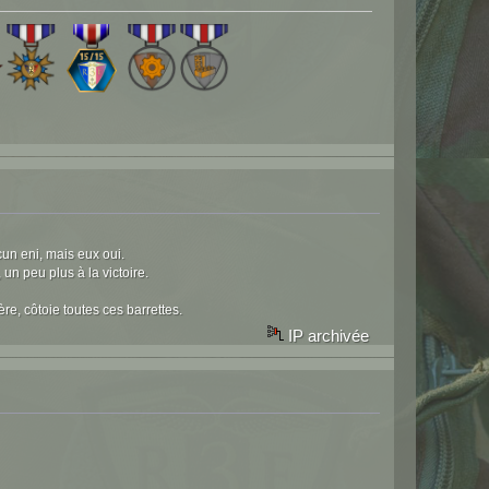
un eni, mais eux oui.
 un peu plus à la victoire.
ère, côtoie toutes ces barrettes.
IP archivée