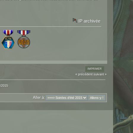
IP archivée
IMPRIMER
« précédent
suivant »
/2015
Aller à: