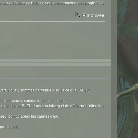
 ce talweg Jaune >> Bleu >> Vert, une formation en triangle ?? à
IP archivée
écouvert. Nous y sommes parvenue jusqu'à ce que JAUNE
vec des visuels somme toutes très cours.
me de couvrir BLEU dans son talweg et de détourner l'attention
seul point d’appui les cannes d'eau.
que le bois.