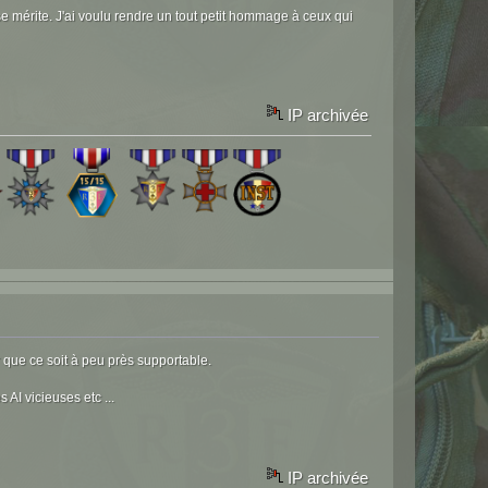
 se mérite. J'ai voulu rendre un tout petit hommage à ceux qui
IP archivée
 que ce soit à peu près supportable.
AI vicieuses etc ...
IP archivée