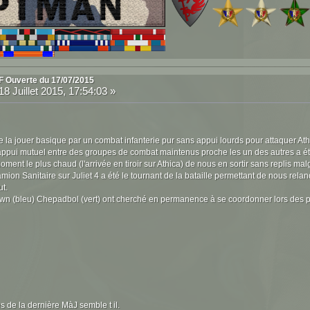
F Ouverte du 17/07/2015
18 Juillet 2015, 17:54:03 »
e la jouer basique par un combat infanterie pur sans appui lourds pour attaquer Ath
 appui mutuel entre des groupes de combat maintenus proche les un des autres a é
ment le plus chaud (l'arrivée en tiroir sur Athica) de nous en sortir sans replis ma
mion Sanitaire sur Juliet 4 a été le tournant de la bataille permettant de nous relan
t.
 (bleu) Chepadbol (vert) ont cherché en permanence à se coordonner lors des ph
s de la dernière MàJ semble t il.