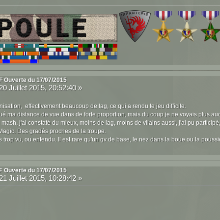
F Ouverte du 17/07/2015
20 Juillet 2015, 20:52:40 »
isation, effectivement beaucoup de lag, ce qui a rendu le jeu difficile.
nué ma distance de vue dans de forte proportion, mais du coup je ne voyais plus auc
 mash, j'ai constaté du mieux, moins de lag, moins de vilains aussi, j'ai pu participé,
Magic. Des gradés proches de la troupe.
as trop vu, ou entendu. Il est rare qu'un gv de base, le nez dans la boue ou la poussi
F Ouverte du 17/07/2015
21 Juillet 2015, 10:28:42 »