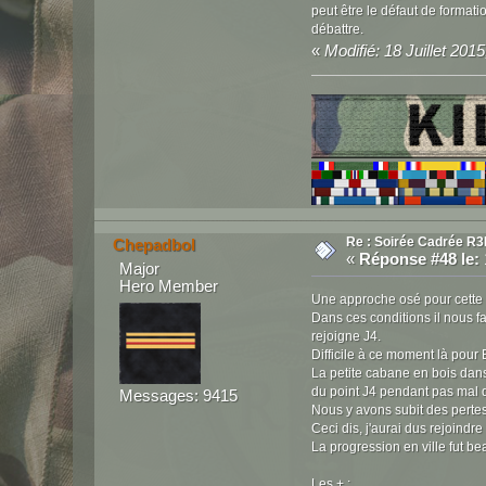
peut être le défaut de formati
débattre.
«
Modifié: 18 Juillet 2015
Re : Soirée Cadrée R3
Chepadbol
«
Réponse #48 le:
Major
Hero Member
Une approche osé pour cette p
Dans ces conditions il nous 
rejoigne J4.
Difficile à ce moment là pour
La petite cabane en bois dans
du point J4 pendant pas mal 
Messages: 9415
Nous y avons subit des pertes
Ceci dis, j'aurai dus rejoind
La progression en ville fut b
Les + :