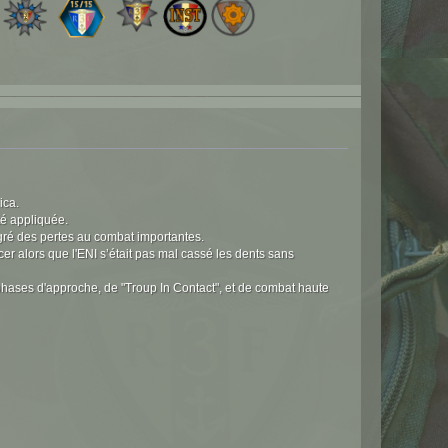
ica.
té appliquée.
lgré des pertes au combat importantes.
cer alors que l'ENI s’était pas mal cassé les dents sans
ases d'approche, de "Troup In Contact", et de combat haute