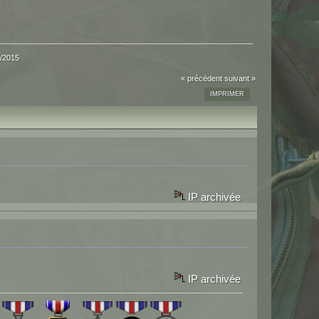
/2015
« précédent
suivant »
IMPRIMER
IP archivée
IP archivée