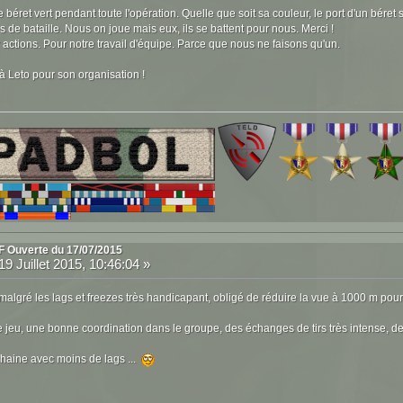
béret vert pendant toute l'opération. Quelle que soit sa couleur, le port d'un béret
s de bataille. Nous on joue mais eux, ils se battent pour nous. Merci !
 actions. Pour notre travail d'équipe. Parce que nous ne faisons qu'un.
 à Leto pour son organisation !
F Ouverte du 17/07/2015
19 Juillet 2015, 10:46:04 »
malgré les lags et freezes très handicapant, obligé de réduire la vue à 1000 m pour
e jeu, une bonne coordination dans le groupe, des échanges de tirs très intense, des 
chaine avec moins de lags ...