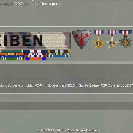
 aide le CDO qui n’a pas tout à gérer.
sions du serveur public ~R3F~
»
Soirées d'été 2015
»
Soirée Cadrée R3F Ouverte du 17/07
SMF 2.0.19
|
SMF © 2021
,
Simple Machines