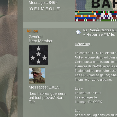
Messages: 8467
"O.E.L.M.E.O.L.E"
Re : Soirée Cadrée R3
killjoe
«
Réponse #47 le:
Général
Hero Member
Débriefing
:
Le choix du CDO Lt Leto fut d
Notre tactique standard d'un
Cela nous a permis dans le mo
L'arrivée de l'APSO avec le ca
finalement rompre notre assau
Les CDG Nomad (jaune) Shawn
intensité en zone urbaine.
Messages: 13025
Les +
"Les habiles guerriers
Le sérieux de tous
ont tout prévus" San-
Les réglages IA
Tsé
La map H24 OPEX
Les -
pas mal de Lag dans les suite