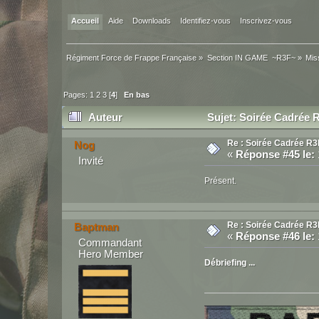
Accueil
Aide
Downloads
Identifiez-vous
Inscrivez-vous
Régiment Force de Frappe Française
»
Section IN GAME  ~R3F~
»
Mis
Pages:
1
2
3
[
4
]
En bas
Auteur
Sujet: Soirée Cadrée R
Re : Soirée Cadrée R3
Nog
«
Réponse #45 le:
Invité
Présent.
Re : Soirée Cadrée R3
Baptman
«
Réponse #46 le:
Commandant
Hero Member
Débriefing ...