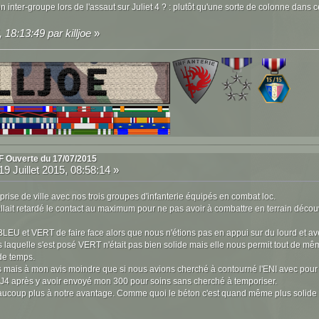
on inter-groupe lors de l'assaut sur Juliet 4 ? : plutôt qu'une sorte de colonne dans
, 18:13:49 par killjoe
»
F Ouverte du 17/07/2015
19 Juillet 2015, 08:58:14 »
rise de ville avec nos trois groupes d'infanterie équipés en combat loc.
fallait retardé le contact au maximum pour ne pas avoir à combattre en terrain d
 BLEU et VERT de faire face alors que nous n'étions pas en appui sur du lourd et a
 laquelle s'est posé VERT n'était pas bien solide mais elle nous permit tout de mê
de temps.
 mais à mon avis moindre que si nous avions cherché à contourné l'ENI avec pour 
re J4 après y avoir envoyé mon 300 pour soins sans cherché à temporiser.
eaucoup plus à notre avantage. Comme quoi le béton c'est quand même plus solide 