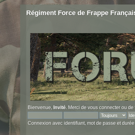
Régiment Force de Frappe Françai
Bienvenue,
Invité
. Merci de
vous connecter
ou de
Connexion avec identifiant, mot de passe et durée