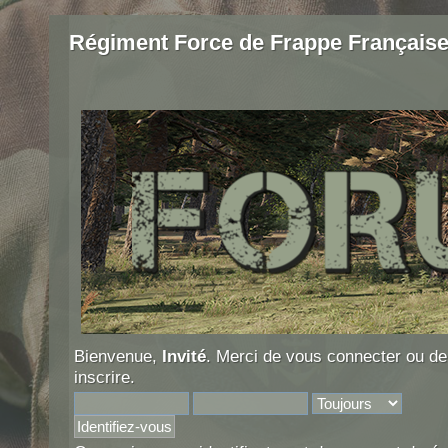
Régiment Force de Frappe Français
Bienvenue,
Invité
. Merci de
vous connecter
ou d
inscrire
.