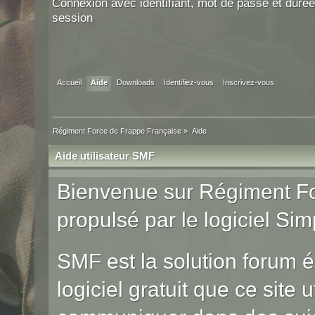
Connexion avec identifiant, mot de passe et durée
session
Accueil
Aide
Downloads
Identifiez-vous
Inscrivez-vous
Régiment Force de Frappe Française
»
Aide
Aide utilisateur SMF
Bienvenue sur Régiment Fo
propulsé par le logiciel S
SMF est la solution forum él
logiciel gratuit que ce site u