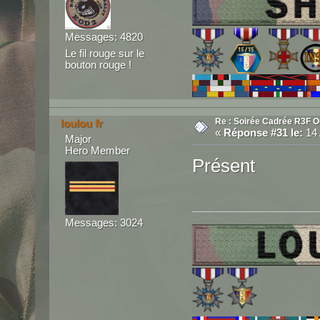
Messages: 4820
Le fil rouge sur le
bouton rouge !
Re : Soirée Cadrée R3F O
loulou fr
«
Réponse #31 le:
14 
Major
Hero Member
Présent
Messages: 3024