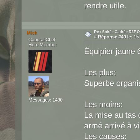
rendre utile.
Re : Soirée Cadrée R3F O
Mick
«
Réponse #40 le:
15 
Caporal Chef
Hero Member
Équipier jaune 
Les plus:
Superbe organi
Messages: 1480
Les moins:
La mise au tas 
armé arrivé à vi
Les causes: