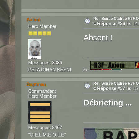
Re : Soirée Cadrée R3F O
Axiom
«
Réponse #36 le:
14 
Hero Member
Absent !
Messages: 3086
PETA OIHAN KESNI
Ex
:
Re : Soirée Cadrée R3F O
Baptman
«
Réponse #37 le:
15 
Commandant
Hero Member
Débriefing ...
Messages: 8467
"O.E.L.M.E.O.L.E"