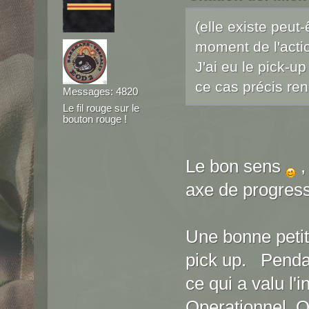
(elle existe peut
moment de l'acti
J'ai eu le pick-u
ce cas précis re
Messages: 4820
Le fil rouge sur le
bouton rouge !
Le bon sens
,
axe de progressi
Une bonne petit
pick up. Pendan
ce qui a valu l'
Operationnel. O