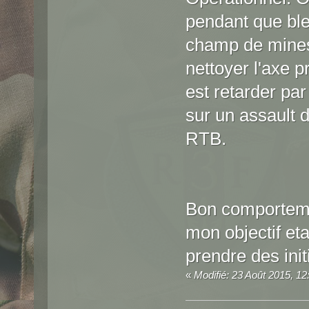
pendant que bleu
champ de mines
nettoyer l'axe 
est retarder par
sur un assault d
RTB.
Bon comporteme
mon objectif etai
prendre des init
«
Modifié: 23 Août 2015, 1