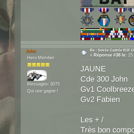
Re : Soirée Cadrée R3F O
John
«
Réponse #38 le:
15 
Hero Member
JAUNE
Cde 300 John
Messages: 3075
Gv1 Coolbreez
Qui ose gagne !
Gv2 Fabien
Les + /
Très bon compo