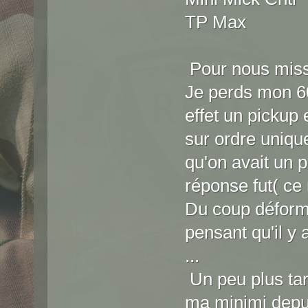
TP Max
Pour nous missi
Je perds mon 60
effet un pickup 
sur ordre uniqu
qu'on avait un 
réponse fut( ce 
Du coup déforma
pensant qu'il y 
...
Un peu plus tar
ma minimi depui