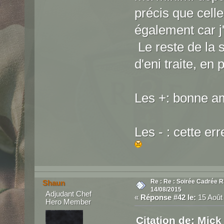
précis que celle
également car j'
Le reste de la 
d'eni traite, en
Les +: bonne a
Les - : cette er
Re : Re : Soirée Cadrée 
Shaun
14/08/2015
Adjudant Chef
«
Réponse #42 le:
15 Août 
Hero Member
Citation de: Mick