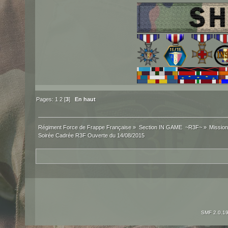
Pages:
1
2
[
3
]
En haut
Régiment Force de Frappe Française
»
Section IN GAME  ~R3F~
»
Mission
Soirée Cadrée R3F Ouverte du 14/08/2015
SMF 2.0.1