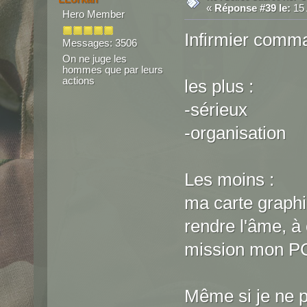
«
Réponse #39 le:
15 
Hero Member
Infirmier comm
Messages: 3506
On ne juge les
hommes que par leurs
actions
les plus :
-sérieux
-organisation
Les moins :
ma carte graphi
rendre l'âme, à
mission mon PC 
Même si je ne p