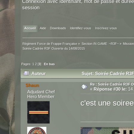
Connexion avec identifiant, mot de passe et durée
session
Accueil
Aide
Downloads
Identifiez-vous
Inscrivez-vous
Régiment Force de Frappe Française
»
Section IN GAME  ~R3F~
»
Mission
Soirée Cadrée R3F Ouverte du 14/08/2015
Pages:
1
2
[
3
]
En bas
Auteur
Sujet: Soirée Cadrée R3F
Re : Soirée Cadrée R3F O
Shaun
«
Réponse #30 le:
14 
Adjudant Chef
Hero Member
c'est une soire