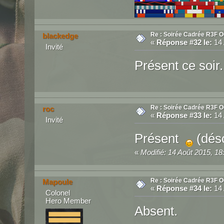
Re : Soirée Cadrée R3F O
blackedge
«
Réponse #32 le:
14 
Invité
Présent ce soir.
Re : Soirée Cadrée R3F O
roc
«
Réponse #33 le:
14 
Invité
Présent
(déso
«
Modifié: 14 Août 2015, 18
Re : Soirée Cadrée R3F O
Mapoule
«
Réponse #34 le:
14 
Colonel
Hero Member
Absent.