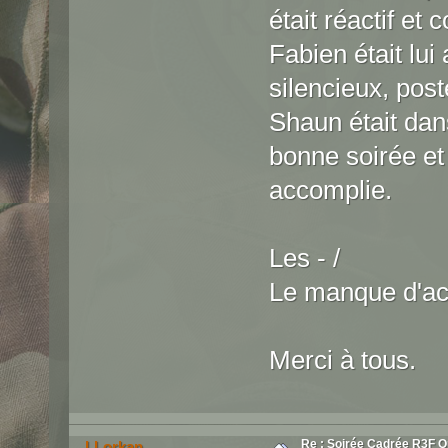
était réactif et 
Fabien était lui
silencieux, posté 
Shaun était dan
bonne soirée et
accomplie.
Les - /
Le manque d'act
Merci à tous.
Re : Soirée Cadrée R3F O
LLorkan