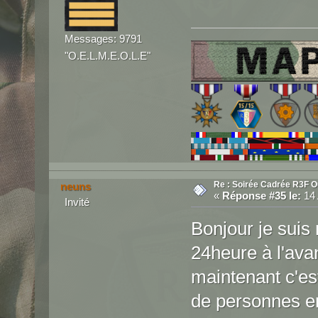
Messages: 9791
"O.E.L.M.E.O.L.E"
Re : Soirée Cadrée R3F O
neuns
«
Réponse #35 le:
14 
Invité
Bonjour je suis 
24heure à l'ava
maintenant c'es
de personnes en