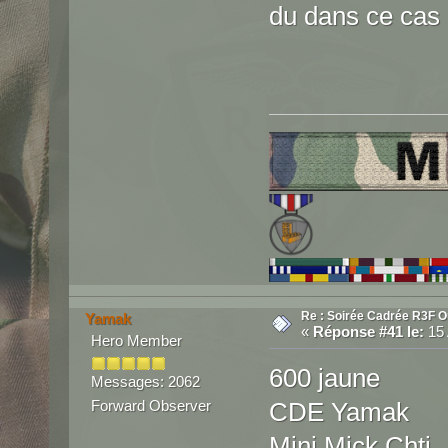
du dans ce cas 
Re : Soirée Cadrée R3F O
Yamak
«
Réponse #41 le:
15 
Hero Member
600 jaune
Messages: 2062
Forward Observer
CDE Yamak
Mini Mick Chti