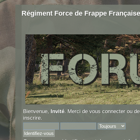
Régiment Force de Frappe Français
Bienvenue,
Invité
. Merci de
vous connecter
ou d
inscrire
.